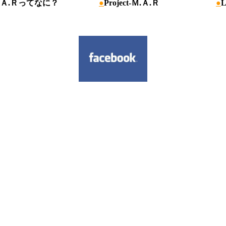
.Ａ.Ｒってなに？
●
Project-Ｍ.Ａ.Ｒ
●
L