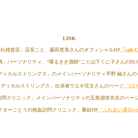
LINK
つれ雑貨店」店長こと、藤田恵美さんのオフィシャルHP
「cafe 
酒」パーソナリティ、“喋るきき酒師”こと山下くに子さんのBL
メディカルストリングス」のメインパーソナリティ平野 融さんの
メディカルストリングス」出演者ウエキ弦太さんのページ
「GE
訪問クリニック」メインパーソナリティの五島朋幸先生のペー
クターごとうの熱血訪問クリニック」番組HP
「ふれあい通信web 