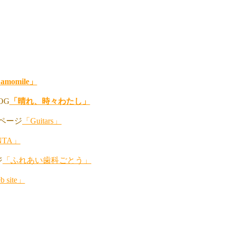
Camomile」
OG
「晴れ、時々わたし」
ページ
「Guitars」
NTA」
ジ
「ふれあい歯科ごとう」
site」