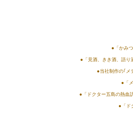
●「かみ
●「見酒、きき酒、語り
●当社制作の｢
●「
●「ドクター五島の熱血
●「ド